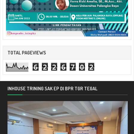
TOTAL PAGEVIEWS
6
2
2
6
7
0
2
INHOUSE TRINING SAK EP DI BPR TGR TEGAL