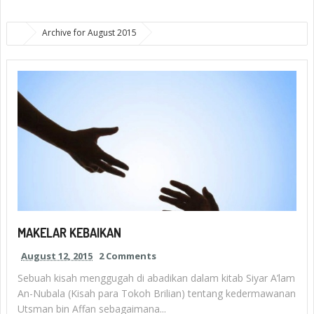
Archive for August 2015
MAKELAR KEBAIKAN
August 12, 2015
2 Comments
Sebuah kisah menggugah di abadikan dalam kitab Siyar A’lam
An-Nubala (Kisah para Tokoh Brilian) tentang kedermawanan
Utsman bin Affan sebagaimana...