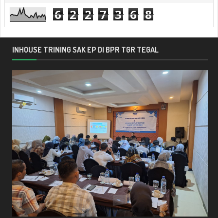
6
2
2
7
3
6
8
INHOUSE TRINING SAK EP DI BPR TGR TEGAL