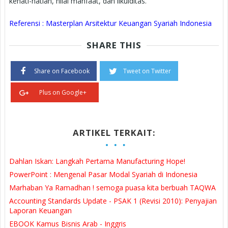
kehati-hatian, nilai manfaat, dan likuiditas.
Referensi : Masterplan Arsitektur Keuangan Syariah Indonesia
SHARE THIS
Share on Facebook
Tweet on Twitter
Plus on Google+
ARTIKEL TERKAIT:
Dahlan Iskan: Langkah Pertama Manufacturing Hope!
PowerPoint : Mengenal Pasar Modal Syariah di Indonesia
Marhaban Ya Ramadhan ! semoga puasa kita berbuah TAQWA
Accounting Standards Update - PSAK 1 (Revisi 2010): Penyajian
Laporan Keuangan
EBOOK Kamus Bisnis Arab - Inggris