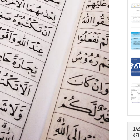
JA
KE