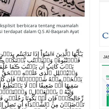
eksplisit berbicara tentang muamalah
i terdapat dalam Q.S Al-Baqarah Ayat
يَـٰٓأَيُّهَا ٱلَّذِينَ ءَامَنُوٓاْ إِذَا تَدَايَنتُم
JA
فَٱڪۡتُبُوهُ‌ۚ وَلۡيَكۡتُب بَّيۡنَكُمۡ ڪَ
يَأۡبَ كَاتِبٌ أَن يَكۡتُبَ ڪَمَا عَلَّمَ
وَلۡيُمۡلِلِ ٱلَّذِى عَلَيۡهِ ٱلۡحَقُّ وَلۡيَ
يَبۡخَسۡ مِنۡهُ شَيۡـًٔ۬ا‌ۚ فَإِن كَانَ
سَفِيهًا أَوۡ ضَعِيفًا أَوۡ لَا يَسۡتَطِيعُ 
وَلِيُّهُ ۥ بِٱلۡعَدۡلِ‌ۚ وَٱسۡتَشۡہ
رِّجَالِڪُمۡ‌ۖ فَإِن لَّمۡ يَكُونَا رَجُلَيۡنِ 
تَرۡضَوۡنَ مِنَ ٱلشُّہَدَآءِ أَن تَضِلَّ إِحۡدَٮ