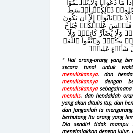
َا دُعُواْ‌ۚ وَلَا تَسۡـَٔمُوٓاْ
أَجَلِهِۦ‌ۚ ذَٲلِكُمۡ أَقۡسَطُ
َا تَرۡتَابُوٓاْ‌ۖ إِلَّآ أَن تَكُونَ
ۡ فَلَيۡسَ عَلَيۡكُمۡ جُنَاحٌ
مۡ‌ۚ وَلَا يُضَآرَّ كَاتِبٌ۬ وَلَا
ۢ بِڪُمۡ‌ۗ وَٱتَّقُواْ ٱللَّهَ‌ۖ
ڪُلِّ شَىۡءٍ عَلِيمٌ۬
" Hai orang-orang yang be
secara tunai untuk wak
menuliskannya
. dan henda
menuliskannya
dengan b
menuliskannya
sebagaimana 
menulis
, dan hendaklah ora
yang akan ditulis itu), dan h
dan janganlah ia mengurangi
berhutang itu orang yang le
Dia sendiri tidak mampu 
mengimlakkan dengan jujur. 