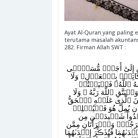
Ayat Al-Quran yang paling 
terutama masalah akuntans
282. Firman Allah SWT :
 بِدَيۡنٍ إِلَىٰٓ أَجَلٍ۬ مُّسَمًّ۬ى
اتِبُۢ بِٱلۡعَدۡلِ‌ۚ وَلَا
هُ ٱللَّهُ‌ۚ فَلۡيَڪۡتُبۡ
تَّقِ ٱللَّهَ رَبَّهُ ۥ وَلَا
 ٱلَّذِى عَلَيۡهِ ٱلۡحَقُّ
أَن يُمِلَّ هُوَ فَلۡيُمۡلِلۡ
ِدُواْ شَہِيدَيۡنِ مِن
فَرَجُلٌ۬ وَٱمۡرَأَتَانِ مِمَّن
ٰهُمَا فَتُذَڪِّرَ إِحۡدَٮٰهُمَا