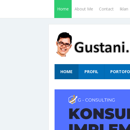
Home
About Me
Contact
Iklan
HOME
PROFIL
PORTOFO