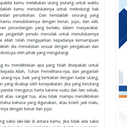
Apabila kamu melakukan utang piutang untuk waktu
daklah kamu menuliskannya untuk melindungi hak
ndari perselisihan. Dan hendaklah seorang yang
 kamu menuliskannya dengan benar, jujur, dan adil,
uran perundangan yang berlaku dalam masyarakat.
gar janganlah penulis menolak untuk menuliskannya
na Allah telah mengajarkan kepadanya kemampuan
klah dia menuliskan sesuai dengan pengakuan dan
disetujui oleh pihak yang mengutangi.
g itu mendiktekan apa yang telah disepakati untuk
a kepada Allah, Tuhan Pemelihara-nya, dan janganlah
 utang-nya, baik yang berkaitan dengan kadar utang,
in yang dicakup oleh kesepakatan. Jika yang berutang
k pandai mengurus harta karena suatu dan lain sebab,
kit atau sangat tua, atau tidak mampu mendiktekan
etahui bahasa yang digunakan, atau boleh jadi malu,
nya dengan benar dan jujur.
 saksi laki-laki di antara kamu. Jika tidak ada saksi