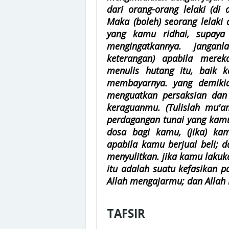
dari orang-orang lelaki (di 
Maka (boleh) seorang lelaki
yang kamu ridhai, supaya
mengingatkannya. jangan
keterangan) apabila mere
menulis hutang itu, baik 
membayarnya. yang demikian
menguatkan persaksian dan 
keraguanmu. (Tulislah mu'a
perdagangan tunai yang kamu
dosa bagi kamu, (jika) kam
apabila kamu berjual beli; d
menyulitkan. jika kamu lakuk
itu adalah suatu kefasikan p
Allah mengajarmu; dan Allah
TAFSIR