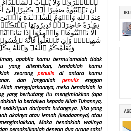
ٱلۡأُخۡرَىٰ‌ۚ وَلَا يَأۡبَ ٱلشُّہَدَآءُ إِذَا م
أَن تَكۡتُبُوهُ صَغِيرًا أَوۡ ڪَبِيرًا إِلَىٰٓ 
IKU
عِندَ ٱللَّهِ وَأَقۡوَمُ لِلشَّہَـٰدَةِ وَأَدۡنَىٰٓ أَلّ
تِجَـٰرَةً حَاضِرَةً۬ تُدِيرُونَهَا بَيۡنَڪُم
أَلَّا تَكۡتُبُوهَا‌ۗ وَأَشۡهِدُوٓاْ إِذَا تَبَايَعۡتُ
شَهِيدٌ۬‌ۚ وَإِن تَفۡعَلُواْ فَإِنَّهُ ۥ فُسُوقُ
وَيُعَلِّمُڪُمُ ٱللَّهُ‌ۗ وَٱللَّهُ بِ
riman, apabila kamu bermu'amalah tidak
tu yang ditentukan, hendaklah kamu
klah seorang
penulis
di antara kamu
enar. dan janganlah
penulis
enggan
Allah mengajarkannya, meka hendaklah ia
ng yang berhutang itu mengimlakkan (apa
endaklah ia bertakwa kepada Allah Tuhannya,
 sedikitpun daripada hutangnya. jika yang
AG
mah akalnya atau lemah (keadaannya) atau
mengimlakkan, Maka hendaklah walinya
dan persaksikanlah dengan dua orang saksi