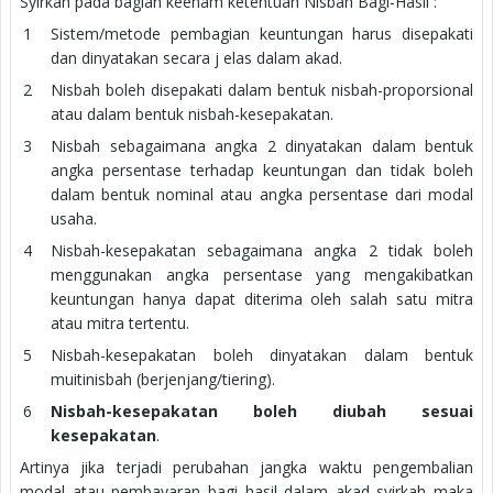
Syirkah pada bagian keenam ketentuan Nisbah Bagi-Hasil :
Sistem/metode pembagian keuntungan harus disepakati
dan dinyatakan secara j elas dalam akad.
Nisbah boleh disepakati dalam bentuk nisbah-proporsional
atau dalam bentuk nisbah-kesepakatan.
Nisbah sebagaimana angka 2 dinyatakan dalam bentuk
angka persentase terhadap keuntungan dan tidak boleh
dalam bentuk nominal atau angka persentase dari modal
usaha.
Nisbah-kesepakatan sebagaimana angka 2 tidak boleh
menggunakan angka persentase yang mengakibatkan
keuntungan hanya dapat diterima oleh salah satu mitra
atau mitra tertentu.
Nisbah-kesepakatan boleh dinyatakan dalam bentuk
muitinisbah (berjenjang/tiering).
Nisbah-kesepakatan boleh diubah sesuai
kesepakatan
.
Artinya jika terjadi perubahan jangka waktu pengembalian
modal atau pembayaran bagi hasil dalam akad syirkah maka