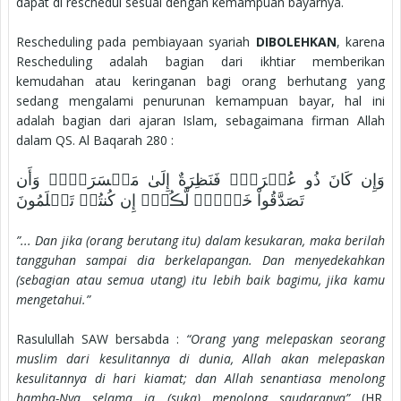
dapat di reschedul sesuai dengan kemampuan bayarnya.
Rescheduling pada pembiayaan syariah
DIBOLEHKAN
, karena
Rescheduling adalah bagian dari ikhtiar memberikan
kemudahan atau keringanan bagi orang berhutang yang
sedang mengalami penurunan kemampuan bayar, hal ini
adalah bagian dari ajaran Islam, sebagaimana firman Allah
dalam QS. Al Baqarah 280 :
وَإِن كَانَ ذُو عُسۡرَةٍ۬ فَنَظِرَةٌ إِلَىٰ مَيۡسَرَةٍ۬‌ۚ وَأَن
”... Dan jika (orang berutang itu) dalam kesukaran, maka berilah
tangguhan sampai dia berkelapangan. Dan menyedekahkan
(sebagian atau semua utang) itu lebih baik bagimu, jika kamu
mengetahui.”
Rasulullah SAW bersabda :
“Orang yang melepaskan seorang
muslim dari kesulitannya di dunia, Allah akan melepaskan
kesulitannya di hari kiamat; dan Allah senantiasa menolong
hamba-Nya selama ia (suka) menolong saudaranya”
(HR.