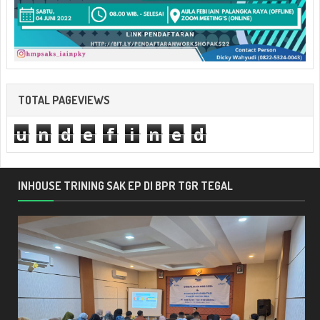
TOTAL PAGEVIEWS
u
n
d
e
f
i
n
e
d
INHOUSE TRINING SAK EP DI BPR TGR TEGAL