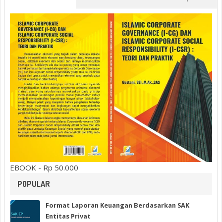
EBOOK - Rp 50.000
POPULAR
Format Laporan Keuangan Berdasarkan SAK
Entitas Privat