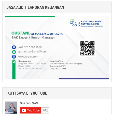
JASA AUDIT LAPORAN KEUANGAN
IKUTI SAYA DI YOUTUBE