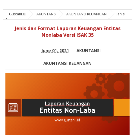
Gustani.ID
AKUNTANSI
AKUNTANSI KEUANGAN
Jenis
dan Format Laporan Keuangan Entitas Nonlaba Versi ISAK 35
Jenis dan Format Laporan Keuangan Entitas
Nonlaba Versi ISAK 35
June 01, 2021
AKUNTANSI
AKUNTANSI KEUANGAN