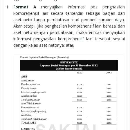
Format A
menyajikan informasi pos penghasilan
komprehensif lain secara tersendiri sebagai bagian dari
aset neto tanpa pembatasan dari pemberi sumber daya.
Akan tetapi, jika penghasilan komprehensif lain berasal dari
aset neto dengan pembatasan, maka entitas menyajikan
informasi penghasilan komprehensif lain tersebut sesuai
dengan kelas aset netonya; atau