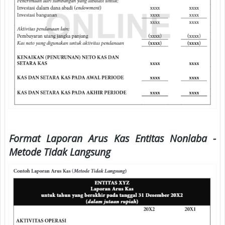
Format Laporan Arus Kas Entitas Nonlaba -
Metode Tidak Langsung