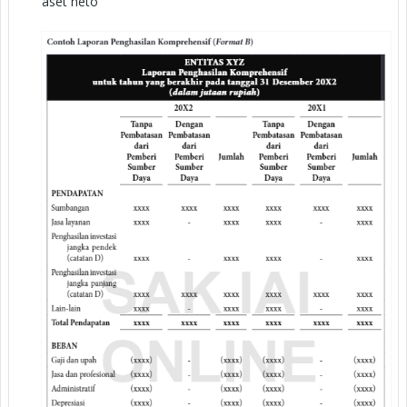
aset neto