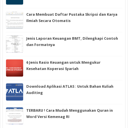
Cara Membuat Daftar Pustaka Skripsi dan Karya
Ilmiah Secara Otomatis
Jenis Laporan Keuangan BMT, Dilengkapi Contoh
dan Formatnya
6 Jenis Rasio Keuangan untuk Mengukur
Kesehatan Koperasi Syariah
Download Aplikasi ATLAS : Untuk Bahan Kuliah
Auditing
TERBARU ! Cara Mudah Menggunakan Quran in
Word Versi Kemenag RI