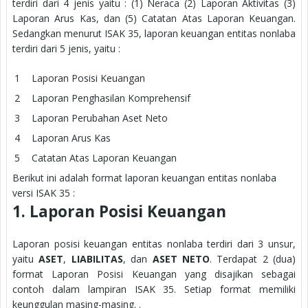
terdiri dari 4 jenis yaitu : (1) Neraca (2) Laporan Aktivitas (3)
Laporan Arus Kas, dan (5) Catatan Atas Laporan Keuangan.
Sedangkan menurut ISAK 35, laporan keuangan entitas nonlaba
terdiri dari 5 jenis, yaitu :
Laporan Posisi Keuangan
Laporan Penghasilan Komprehensif
Laporan Perubahan Aset Neto
Laporan Arus Kas
Catatan Atas Laporan Keuangan
Berikut ini adalah format laporan keuangan entitas nonlaba
versi ISAK 35 :
1. Laporan Posisi Keuangan
Laporan posisi keuangan entitas nonlaba terdiri dari 3 unsur,
yaitu
ASET
,
LIABILITAS
, dan
ASET NETO
. Terdapat 2 (dua)
format Laporan Posisi Keuangan yang disajikan sebagai
contoh dalam lampiran ISAK 35. Setiap format memiliki
keunggulan masing-masing. .