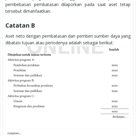
pembebasan pembatasan dilaporkan pada saat aset tetap
tersebut dimanfaatkan.
Catatan B
Aset neto dengan pembatasan dari pemberi sumber daya yang
dibatasi tujuan atau periodenya adalah sebagai berikut: