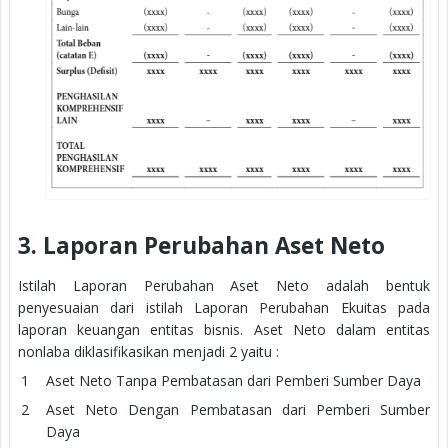
3. Laporan Perubahan Aset Neto
Istilah Laporan Perubahan Aset Neto adalah bentuk
penyesuaian dari istilah Laporan Perubahan Ekuitas pada
laporan keuangan entitas bisnis. Aset Neto dalam entitas
nonlaba diklasifikasikan menjadi 2 yaitu :
Aset Neto Tanpa Pembatasan dari Pemberi Sumber Daya
Aset Neto Dengan Pembatasan dari Pemberi Sumber
Daya