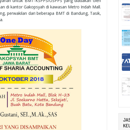
i syariah untuk BMT-KSPPS/USPPS yang diadakan oleh
 di kantor Gakopsyah di kawasan Metro Indah Mall.
ng, perwakilan dari beberapa BMT di Bandung, Tasik,
a.
JA
KE