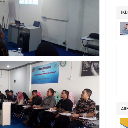
IKU
AG