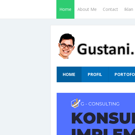
Home
About Me
Contact
Iklan
HOME
PROFIL
PORTOFO