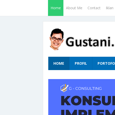
Home
About Me
Contact
Iklan
HOME
PROFIL
PORTOFO