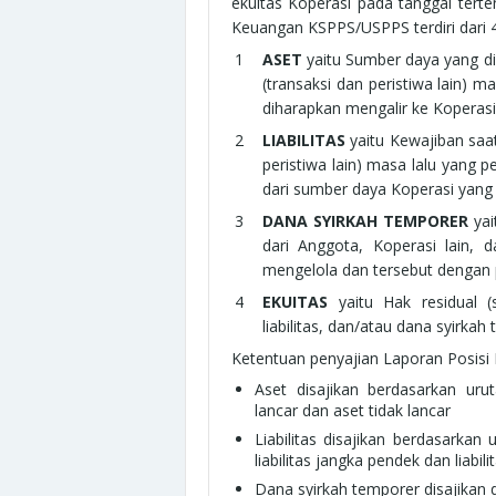
ekuitas Koperasi pada tanggal tert
Keuangan KSPPS/USPPS terdiri dari 4
ASET
yaitu Sumber daya yang dik
(transaksi dan peristiwa lain)
diharapkan mengalir ke Koperasi
LIABILITAS
yaitu Kewajiban saat
peristiwa lain) masa lalu yang 
dari sumber daya Koperasi ya
DANA SYIRKAH TEMPORER
yai
dari Anggota, Koperasi lain, 
mengelola dan tersebut dengan 
EKUITAS
yaitu Hak residual (s
liabilitas, dan/atau dana syirkah
Ketentuan penyajian Laporan Posisi
Aset disajikan berdasarkan uru
lancar dan aset tidak lancar
Liabilitas disajikan berdasarka
liabilitas jangka pendek dan liabil
Dana syirkah temporer disajikan di