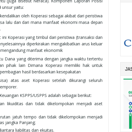
entu (juga disebut Neraca). Komponen Laporan Posisi
 unsur yaitu:
endalikan oleh Koperasi sebagai akibat dari peristiwa
 masa lalu dan dari mana manfaat ekonomi masa depan
.
 ini Koperasi yang timbul dari peristiwa (transaksi dan
penyelesainnya diperkirakan mengakibatkan arus keluar
ng mengandung manfaat ekonomik
tu Dana yang diterima dengan jangka waktu tertentu
dan pihak lain Dimana Koperasi memiliki hak untuk
JA
pembagian hasil berdasarkan kesepakatan
isa) atas aset Koperasi setelah dikurangi seluruh
 temporer.
 Keuangan KSPPS/USPPS adalah sebagai berikut:
tan likuiditas dan tidak dikelompokan menjadi aset
n urutan jatuh tempo dan tidak dikelompokan menjadi
itas jangka Panjang;
antara liabilitas dan ekuitas.