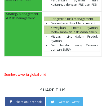
Perbankan Syariah dan
Kaitannya dengan IFRS dan IFSB
Strategy Management
& Risk Management
-
Pengertian Risk Management
-
Dasar-dasar Risk Management
-
Kewajiban Entitas Syariah
Melaksanakan Risk Manajemen
-
Mitigasi risiko dalam Produk
Syariah
-
Dan lain-lain yang Relevan
dengan SMRM
Sumber: www.iaiglobal.or.id
SHARE THIS
Share on Facebook
Tweet on Twitter