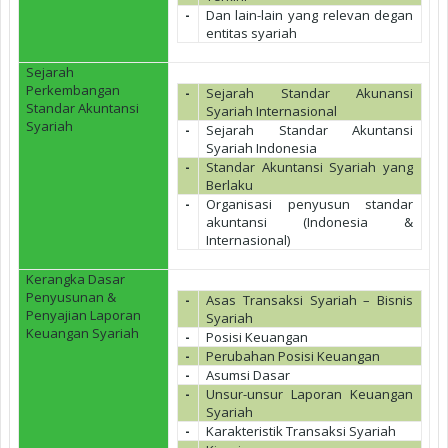
-
Dan lain-lain yang relevan degan
entitas syariah
Sejarah
Perkembangan
-
Sejarah Standar Akunansi
Standar Akuntansi
Syariah Internasional
Syariah
-
Sejarah Standar Akuntansi
Syariah Indonesia
-
Standar Akuntansi Syariah yang
Berlaku
-
Organisasi penyusun standar
akuntansi (Indonesia &
Internasional)
Kerangka Dasar
Penyusunan &
-
Asas Transaksi Syariah – Bisnis
Penyajian Laporan
Syariah
Keuangan Syariah
-
Posisi Keuangan
-
Perubahan Posisi Keuangan
-
Asumsi Dasar
-
Unsur-unsur Laporan Keuangan
Syariah
-
Karakteristik Transaksi Syariah