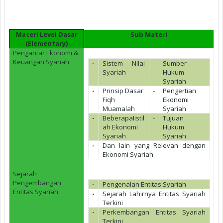
Materi Level Dasar
Sub Materi
(Elementary)
Pengantar Ekonomi &
Keuangan Syariah
-
Sistem Nilai
-
Sumber
Syariah
Hukum
Syariah
-
Prinsip Dasar
-
Pengertian
Fiqh
Ekonomi
Muamalah
Syariah
-
BeberapaIistil
-
Tujuan
ah Ekonomi
Hukum
Syariah
Syariah
-
Dan lain yang Relevan dengan
Ekonomi Syariah
Sejarah
Pengembangan
-
Pengenalan Entitas Syariah
Entitas Syariah
-
Sejarah Lahirnya Entitas Syariah
Terkini
-
Perkembangan Entitas Syariah
Terkini