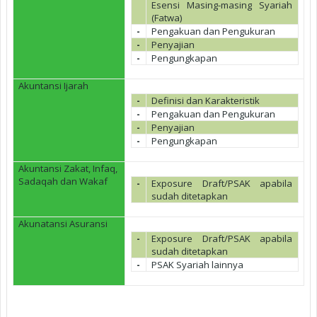
Esensi Masing-masing Syariah
(Fatwa)
-
Pengakuan dan Pengukuran
-
Penyajian
-
Pengungkapan
Akuntansi Ijarah
-
Definisi dan Karakteristik
-
Pengakuan dan Pengukuran
-
Penyajian
-
Pengungkapan
Akuntansi Zakat, Infaq,
Sadaqah dan Wakaf
-
Exposure Draft/PSAK apabila
sudah ditetapkan
Akunatansi Asuransi
-
Exposure Draft/PSAK apabila
sudah ditetapkan
-
PSAK Syariah lainnya