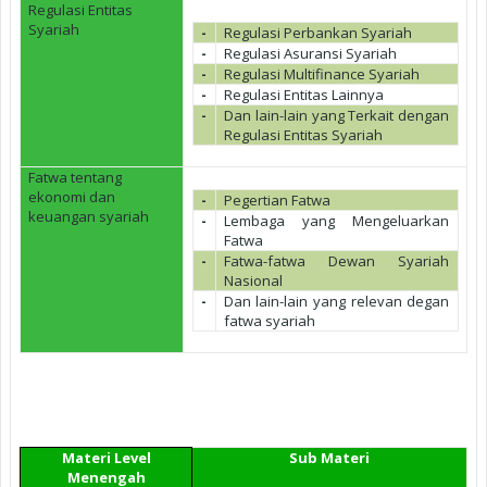
Regulasi Entitas
Syariah
-
Regulasi Perbankan Syariah
-
Regulasi Asuransi Syariah
-
Regulasi Multifinance Syariah
-
Regulasi Entitas Lainnya
-
Dan lain-lain yang Terkait dengan
Regulasi Entitas Syariah
Fatwa tentang
ekonomi dan
-
Pegertian Fatwa
keuangan syariah
-
Lembaga yang Mengeluarkan
Fatwa
-
Fatwa-fatwa Dewan Syariah
Nasional
-
Dan lain-lain yang relevan degan
fatwa syariah
Materi Level
Sub Materi
Menengah