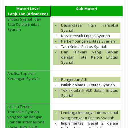
Materi Level
Sub Materi
Lanjutan (Advanced)
Entitas Syariah dan
Tata Kelola Entitas
-
Dasar-dasar fiqih Transaksi
Syariah
Syariah
-
Karakteristik Entitas Syariah
-
Perkembangan Entitas Syariah
-
Tata Kelola Entitas Syariah
-
Dan lain-lain yang Terkait
dengan Tata Kelola Entitas
Syariah
Analisa Laporan
Keuangan Syariah
-
Pengertian ALK
-
Istilah dalam LK Entitas Syariah
-
Teknik-teknik ALK dalam Entitas
Syariah
Isu-isu Terkini
Transaksi Syariah
-
Lembaga-lembaga Internasional
yang terkait dengan
yang mengatur Entitas Syariah
Standar Internasional
-
Implementasi Basel 2 dalam
(Basel, IFRS, IFSB)