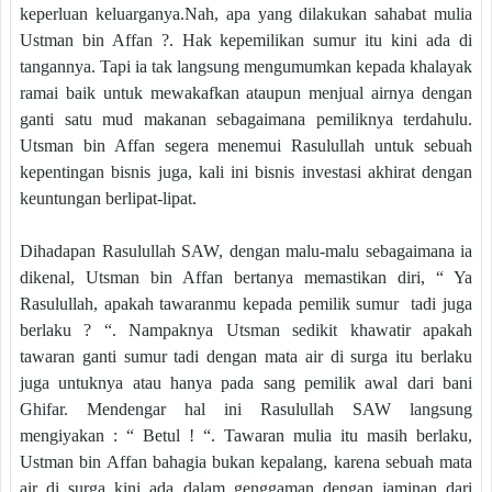
keperluan keluarganya.Nah, apa yang dilakukan sahabat mulia
Ustman bin Affan ?. Hak kepemilikan sumur itu kini ada di
tangannya. Tapi ia tak langsung mengumumkan kepada khalayak
ramai baik untuk mewakafkan ataupun menjual airnya dengan
ganti satu mud makanan sebagaimana pemiliknya terdahulu.
Utsman bin Affan segera menemui Rasulullah untuk sebuah
kepentingan bisnis juga, kali ini bisnis investasi akhirat dengan
keuntungan berlipat-lipat.
Dihadapan Rasulullah SAW, dengan malu-malu sebagaimana ia
dikenal, Utsman bin Affan bertanya memastikan diri, “ Ya
Rasulullah, apakah tawaranmu kepada pemilik sumur tadi juga
berlaku ? “. Nampaknya Utsman sedikit khawatir apakah
tawaran ganti sumur tadi dengan mata air di surga itu berlaku
juga untuknya atau hanya pada sang pemilik awal dari bani
Ghifar. Mendengar hal ini Rasulullah SAW langsung
mengiyakan : “ Betul ! “. Tawaran mulia itu masih berlaku,
Ustman bin Affan bahagia bukan kepalang, karena sebuah mata
air di surga kini ada dalam genggaman dengan jaminan dari